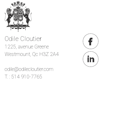
Odile Cloutier
1225, avenue Greene
Westmount, Qc H3Z 2A4
odile@odilecloutier.com
T. : 514 910-7765